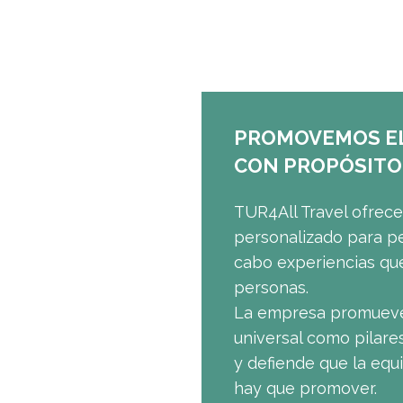
PROMOVEMOS EL
CON PROPÓSITO
TUR4All Travel ofrece 
personalizado para pe
cabo experiencias que 
personas.
La empresa promueve l
universal como pilare
y defiende que la equi
hay que promover.