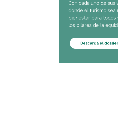
Con cada uno de sus v
donde el turismo sea 
bienestar para todos 
los pilares de la equid
Descarga el dossi