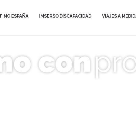
TINO ESPAÑA
IMSERSO DISCAPACIDAD
VIAJES A MEDID
REGENERAMOS DESTINOS PARA UN
mo con
pr
DAD Y APOYO A LAS PERSONAS CON D
 JUSTO IMPACTO POSITIVO PARA LO