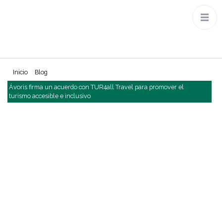
Inicio
Blog
Ávoris firma un acuerdo con TUR4all Travel para promover el
turismo accesible e inclusivo