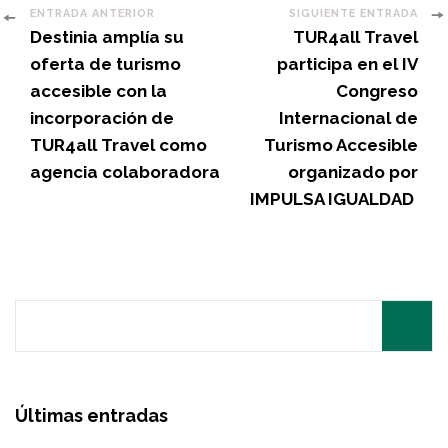
Post
ENTRADA ANTERIOR
SIGUIENTE ENTRADA
Destinia amplía su
TUR4all Travel
Navigation
oferta de turismo
participa en el IV
accesible con la
Congreso
incorporación de
Internacional de
TUR4all Travel como
Turismo Accesible
agencia colaboradora
organizado por
IMPULSA IGUALDAD
Search
for:
Últimas entradas