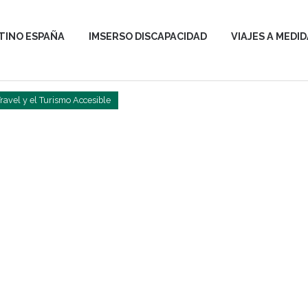
TINO ESPAÑA
IMSERSO DISCAPACIDAD
VIAJES A MEDID
avel y el Turismo Accesible