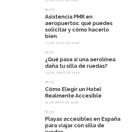
23 DE JULIO DE 2026
BLOG
Asistencia PMR en
aeropuertos: qué puedes
solicitar y cómo hacerlo
bien
13 DE JULIO DE 2026
BLOG
¿Qué pasa si una aerolínea
daña tu silla de ruedas?
18 DE JUNIO DE 2026
BLOG
Cómo Elegir un Hotel
Realmente Accesible
25 DE MAYO DE 2026
BLOG
Playas accesibles en España
para viajar con silla de
ruedas