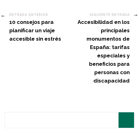
Post
ENTRADA ANTERIOR
SIGUIENTE ENTRADA
10 consejos para
Accesibilidad en los
Navigation
planificar un viaje
principales
accesible sin estrés
monumentos de
España: tarifas
especiales y
beneficios para
personas con
discapacidad
Search
for: