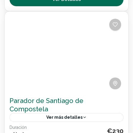
a mar...
Nacional
Parador de Santiago de
Compostela
Ver más detalles
Duración
Santiago de Compostela te ofrece historia,
€230