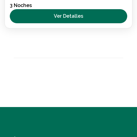
3 Noches
en una ruta accesible entre montañas, pueblos
medievales y antiguos caminos de hierro,
Ver Detalles
disfrutando de naturaleza y cultura sin barreras.
España
,
Nacional