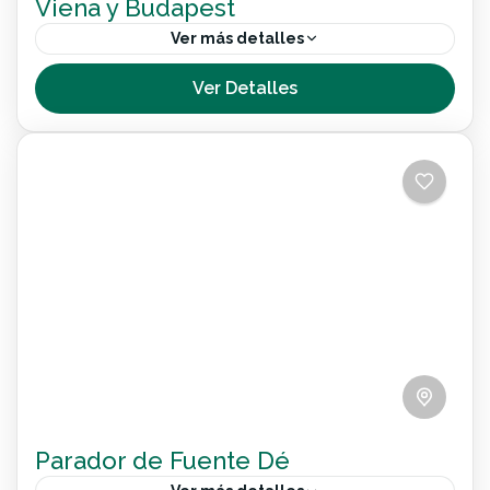
Viena y Budapest
Ver más detalles
Un destino accesible donde conocerás sin
Ver Detalles
barreras las dos grandes ciudades imperiales
de Viena y Budapest.Hemos diseñado
cuidadosamente este viaje para que puedas
Internacional
conocer cada rincón de...
Parador de Fuente Dé