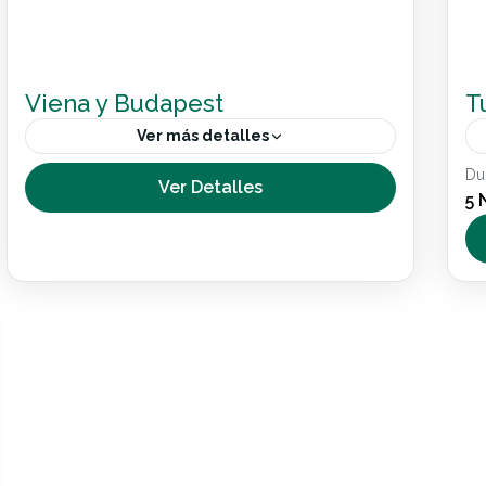
Viena y Budapest
T
Ver más detalles
Du
Un destino accesible donde conocerás sin
Ver Detalles
5 
barreras las dos grandes ciudades
imperiales de Viena y Budapest.Hemos
diseñado cuidadosamente este viaje para
Internacional
que puedas conocer cada rincón de...