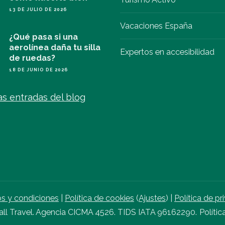
13 DE JULIO DE 2026
Vacaciones España
¿Qué pasa si una
aerolínea daña tu silla
Expertos en accesibilidad
de ruedas?
18 DE JUNIO DE 2026
as entradas del blog
s y condiciones
|
Política de cookies
(
Ajustes
) |
Política de pr
l Travel. Agencia CICMA 4526. TIDS IATA 96162290.
Polític