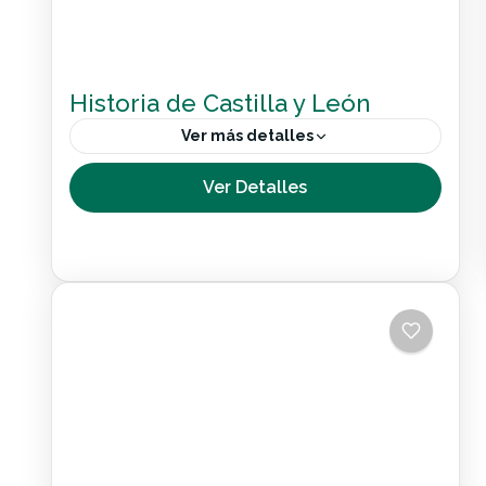
Historia de Castilla y León
Ver más detalles
En este viaje inclusivo podrás recorrer la
Ver Detalles
historia a través de algunos de los lugares
declarados como Patrimonio de la
Humanidad. Avanzaremos en orden
Nacional
cronológico:...