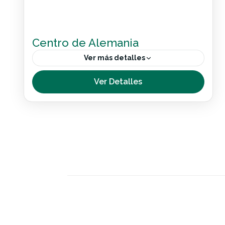
Centro de Alemania
Ver más detalles
Conoce las ciudades más destacadas del
Ver Detalles
centro de Alemania en este circuito
accesible que hemos diseñado para ti.
Pasearemos por las calles de la bucólica...
Internacional
1 Person