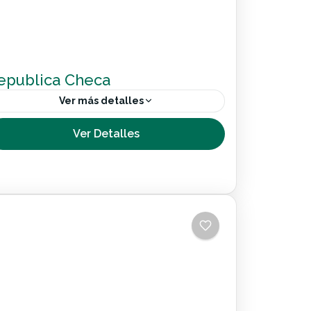
epublica Checa
Ver más detalles
En nuestro circuito inclusivo por República
Ver Detalles
Checa conocerás en detalle tanto su
capital, Praga, como las más bellas
ciudades bohemias del país.Pasearás por
Internacional
lugares tan destacados...