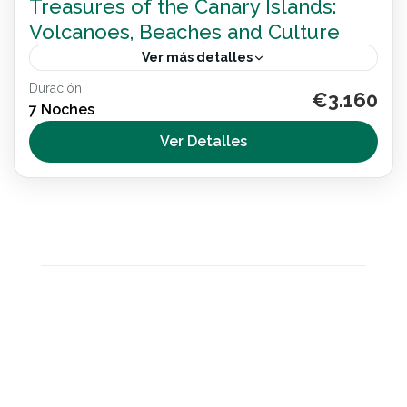
Treasures of the Canary Islands:
Volcanoes, Beaches and Culture
Ver más detalles
Duración
Discover the Canary Islands on an 8-day
€3.160
7 Noches
wheelchair accessible trip. Explore Tenerife, La
Gomera and Gran Canaria with adapted transport,
Ver Detalles
inclusive beaches and cultural experiences in a
Destination Spain
,
España
journey designed for all.